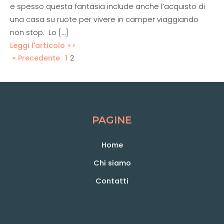
e spesso questa fantasia include anche l’acquisto di
una casa su ruote per vivere in camper viaggiando
non stop. Lo […]
Leggi l'articolo >>
« Precedente
1
2
PAGINE
Home
Chi siamo
Contatti