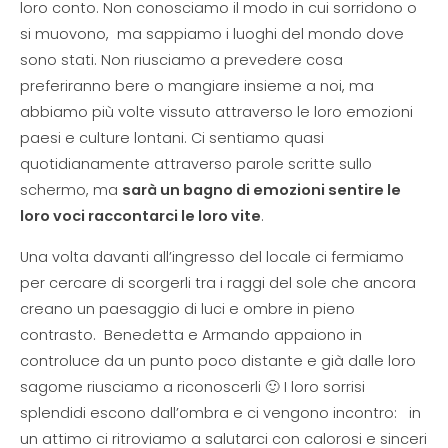
loro conto. Non conosciamo il modo in cui sorridono o
si muovono, ma sappiamo i luoghi del mondo dove
sono stati. Non riusciamo a prevedere cosa
preferiranno bere o mangiare insieme a noi, ma
abbiamo più volte vissuto attraverso le loro emozioni
paesi e culture lontani. Ci sentiamo quasi
quotidianamente attraverso parole scritte sullo
schermo, ma
sarà un bagno di emozioni sentire le
loro voci raccontarci le loro vite
.
Una volta davanti all’ingresso del locale ci fermiamo
per cercare di scorgerli tra i raggi del sole che ancora
creano un paesaggio di luci e ombre in pieno
contrasto. Benedetta e Armando appaiono in
controluce da un punto poco distante e già dalle loro
sagome riusciamo a riconoscerli 🙂 I loro sorrisi
splendidi escono dall’ombra e ci vengono incontro: in
un attimo ci ritroviamo a salutarci con calorosi e sinceri