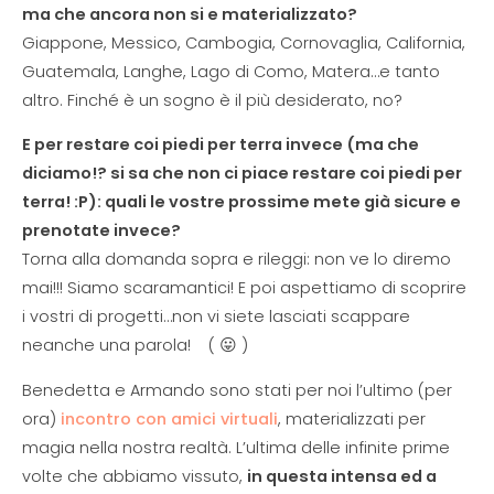
ma che ancora non si e materializzato?
Giappone, Messico, Cambogia, Cornovaglia, California,
Guatemala, Langhe, Lago di Como, Matera…e tanto
altro. Finché è un sogno è il più desiderato, no?
E per restare coi piedi per terra invece (ma che
diciamo!? si sa che non ci piace restare coi piedi per
terra! :P): quali le vostre prossime mete già sicure e
prenotate invece?
Torna alla domanda sopra e rileggi: non ve lo diremo
mai!!! Siamo scaramantici! E poi aspettiamo di scoprire
i vostri di progetti…non vi siete lasciati scappare
neanche una parola! ( 😛 )
Benedetta e Armando sono stati per noi l’ultimo (per
ora)
incontro con amici virtuali
, materializzati per
magia nella nostra realtà. L’ultima delle infinite prime
volte che abbiamo vissuto,
in questa intensa ed a