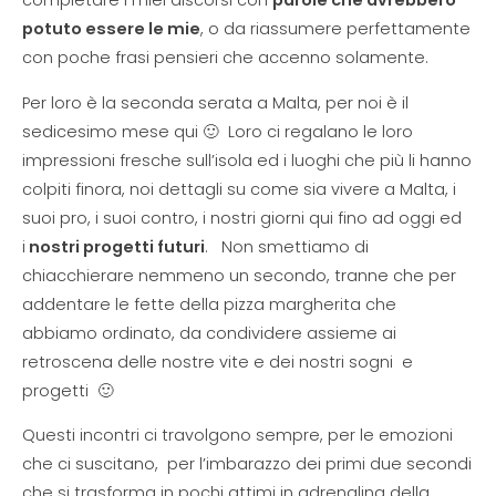
completare i miei discorsi con
parole che avrebbero
potuto essere le mie
, o da riassumere perfettamente
con poche frasi pensieri che accenno solamente.
Per loro è la seconda serata a Malta, per noi è il
sedicesimo mese qui 🙂 Loro ci regalano le loro
impressioni fresche sull’isola ed i luoghi che più li hanno
colpiti finora, noi dettagli su come sia vivere a Malta, i
suoi pro, i suoi contro, i nostri giorni qui fino ad oggi ed
i
nostri progetti futuri
. Non smettiamo di
chiacchierare nemmeno un secondo, tranne che per
addentare le fette della pizza margherita che
abbiamo ordinato, da condividere assieme ai
retroscena delle nostre vite e dei nostri sogni e
progetti 🙂
Questi incontri ci travolgono sempre, per le emozioni
che ci suscitano, per l’imbarazzo dei primi due secondi
che si trasforma in pochi attimi in adrenalina della