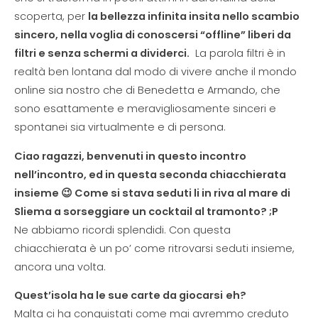
scoperta, per
la bellezza infinita insita nello scambio
sincero, nella voglia di conoscersi “offline” liberi da
filtri e senza schermi a dividerci.
La parola filtri è in
realtà ben lontana dal modo di vivere anche il mondo
online sia nostro che di Benedetta e Armando, che
sono esattamente e meravigliosamente sinceri e
spontanei sia virtualmente e di persona.
Ciao ragazzi, benvenuti in questo incontro
nell’incontro, ed in questa seconda chiacchierata
insieme 😉
Come si stava seduti li in riva al mare di
Sliema a sorseggiare un cocktail al tramonto? ;P
Ne abbiamo ricordi splendidi. Con questa
chiacchierata è un po’ come ritrovarsi seduti insieme,
ancora una volta.
Quest’isola ha le sue carte da giocarsi
eh?
Malta ci ha conquistati come mai avremmo creduto