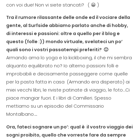
con voi due! Non vi siete stancati? ( 😀 )
Tra il rumore rilassante delle onde ed il vociare della
gente, al Surfside abbiamo parlato anche di hobby,
di interessi e passioni: oltre a quello per il blog e
questo (folle :)) mondo virtuale, svelateci un po’
quali sono i vostri passatempi preferiti? 🙂
Armando ama lo yoga e la kickboxing, il che mi sembra
alquanto equilibrato no? Io alterno passioni folli e
improbabili e decisamente passeggere come quelle
per la pasta fatta in casa (Armando era disperato) ai
miei vecchi libri, le riviste patinate di viaggio, le foto…Ci
piace mangiar fuori. E i libri di Camilleri. Spesso
mettiamo su un episodio del Commissario
Montalbano.
..
Ora, fateci sognare un po’: qual è il vostro viaggio dei
sogni proibito, quello che vorreste fare da sempre