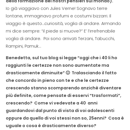
della formazione dei nostri pensieri sul mondo).
Io già viaggiavo con Jules Verne! Sognavo terre
lontane, immaginavo profumi e costumi bizzarri. Il
viaggio è questo…curiosità, voglia di andare. Armando
mi dice sempre: “il piede si muove?” E’ l’irrefrenabile
voglia di andare. Poi sono arrivati Terzani, Tabucchi,
Rampini, Pamuk…
Benedetta, sul tuo blog si legge “oggi che i 40 li ho
raggiunti le certezze non sono aumentate ma
drasticamente diminuite” 🙂 Tralasciando il fatto
che concordo in pieno con te e che le certezze
crescendo stanno scomparendo anzichè diventare
più definite, come pensate di esservi “trasformati”,
crescendo? Come vi vedevate a 40 anni
guardandovi dal punto di vista di voi adolescenti
oppure da quello di voi stessi non so, 25enni? Cosa è
uguale o cosa è drasticamente diverso?