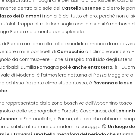
e soprattutto in luoghi che pensiamo di conoscere. Cosa si 
amente dentro alla sale del
Castello Estense
o dietro le par
lazzo dei Diamanti
non ci è del tutto chiaro, perché non ci 
trufolati troppo oltre le loro soglie con la curiosità morbosa di
nge Ferrara solamente per esplorarla.
e, di Ferrara amiamo alla follia i suoi lidi: ci manca da impazzir
versare i mille ponticelli di
Comacchio
o il clima vacanziero –
olo da commuovere – che si respira tra il Lido degli Estensi
Garibaldi. L’Emilia Romagna poi
è anche entroterra
, è il Duo
ale di Modena, è l’atmosfera notturna di Piazza Maggiore a
a ed il suo frizzante clima studentesco, è
Ravenna e le sue
iche
.
che rappresentata dalle zone boschive dell’Appennino tosco-
nolo e dalle scenografiche Foreste Casentinesi, dal
Labirint
 Masone
di Fontanellato, a Parma, che ora che abbiamo scop
mmo subito affrontare con indomito coraggio 😛
Un luogo d
si e ritrovarsi, una bella metafora del periodo che stiamo