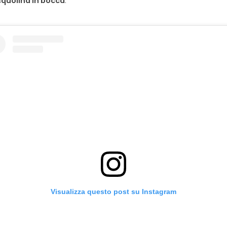
quolina in bocca
.
Visualizza questo post su Instagram