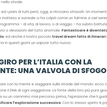
o nello stivale.
i ed i piani di tutti però, oggi, si ritrovano stravolti. Un momen
o inatteso e surreale ci ha colpiti come un fulmine a ciel sere
rogramma – di vita, di lavoro, o di viaggio – ha subito battut
sto o deviazioni del tutto anomale.
Fantasticare è diventat
lio
, ed anche il nostro piccolo
travel dream fatto di
itinerari 
ha in questi giorni un sapore tutto nuovo.
 GIRO PER L’ITALIA CON LA
NTE: UNA VALVOLA DI SFOGO
are con la mente e viaggiare sulle strade del mondo: ecco c
e il DNA di ogni viaggiatore. La fonte della loro più pura gioi
si su un cammino mai percorso prima, l’ispirazione che li gui
ificare l’esplorazione successiva
. Con lo stesso spirito è po