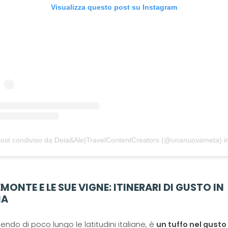
Visualizza questo post su Instagram
ost condiviso da Deia&Ale|TravelContentCreators (@unanuovameta)
in 
IEMONTE E LE SUE VIGNE: ITINERARI DI GUSTO IN
IA
ndo di poco lungo le latitudini italiane, è
un tuffo nel gusto