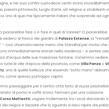
ne, e nei suoi confini custodisce centri storici incredibilmen
i, paesini pittoreschi, luoghi d’arte, siti religiosi e strabilianti vi
a. Uno di quei mix tipicamente italiani che sorprende ad ogn
.
i piacerebbe fare o ri-fare in quel di Varese? Ci piacerebbe
e sederci al fresco dei giardini di
Palazzo Estense
, la “Versail
” – così chiamata niente meno che Stendhal per motivi che 
scono immediatamente entrati nella residenza – e sentire ad
chizzi d’acqua delle sue maestose fontane. Vorremmo vedere
a tutte le ville d’epoca della provincia, come
Villa Panza
o
Vi
itz
, una di quelle bellezze che essendo “sotto mano” abbia
ato, come spesso purtroppo capita.
mo passeggiare per il centro città fatto di viuzze piastrella
inato di portici e caffè storici. Fermarci per una colazione
Corso Matteotti
, vagare mollemente tra i vicoli sbirciando tr
e dei negozi e lasciare che lo sguardo si lasci rapire dai palaz