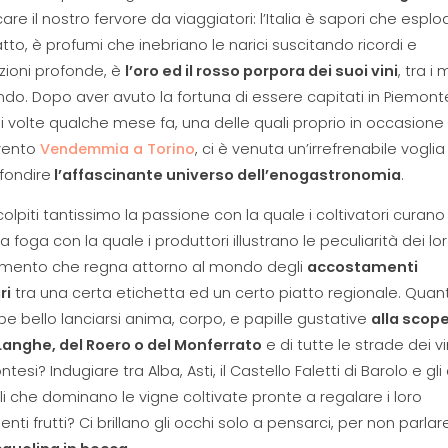
care il nostro fervore da viaggiatori: l’Italia è sapori che espl
atto, è profumi che inebriano le narici suscitando ricordi e
zioni profonde, è
l’oro ed il rosso porpora dei suoi vini
, tra i 
do. Dopo aver avuto la fortuna di essere capitati in Piemont
i volte qualche mese fa, una delle quali proprio in occasione
evento
Vendemmia a Torino
, ci è venuta un’irrefrenabile voglia
fondire
l’affascinante universo dell’enogastronomia
.
colpiti tantissimo la passione con la quale i coltivatori curano 
 la foga con la quale i produttori illustrano le peculiarità dei lor
fermento che regna attorno al mondo degli
accostamenti
ri
tra una certa etichetta ed un certo piatto regionale. Quan
e bello lanciarsi anima, corpo, e papille gustative
alla scop
 Langhe, del Roero o del Monferrato
e di tutte le strade dei vi
esi? Indugiare tra Alba, Asti, il Castello Faletti di Barolo e gli a
li che dominano le vigne coltivate pronte a regalare i loro
enti frutti? Ci brillano gli occhi solo a pensarci, per non parlar