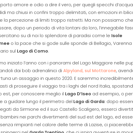
porto amore e odio a dire il vero, per quegli specchi d’acqua
idi ma chiusi in confini troppo delimitati, con emozioni in bilic
lio e la percezione di limiti troppo ristretti. Ma non possiamo ch
sare, dopo un periodo di vita lontani da loro, l’innegabile fas
ercitano su di noi lo splendore di paradisi come le
Isole
omee
o la pace che si gode sulle sponde di Bellagio, Varenna
ario sul
Lago di Como
.
o iniziato l’anno con i panorami del Lago Maggiore nelle pupi
ndoli dai bob adrenalinici di
Alpyland, sul Mottarone
, aven
ortuna un assaggio in questo 2020. E saremmo incredibilment
asti di proseguire il viaggio tra i laghi del nord Italia, spostan
so est, per conoscere meglio il
Lago D’Iseo
ad esempio, o per
e a guidare lungo il perimetro del
Lago di Garda
: dopo essere
regati da Sirmione ed il suo Castello Scaligero, esserci divertit
ambini nei parchi divertimenti del sud est del lago, ed esse
i senza rimpianti nel calore delle terme di Lazise, ci piacerebb
spingerci nel
Garda Trentino
, che ci ispira avventure in mou