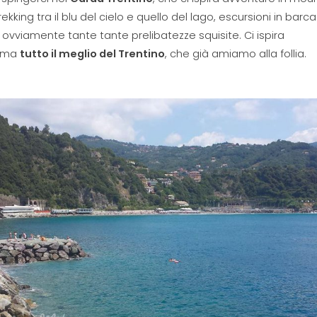
trekking tra il blu del cielo e quello del lago, escursioni in barca
 ovviamente tante tante prelibatezze squisite. Ci ispira
mma
tutto il meglio del Trentino
, che già amiamo alla follia.