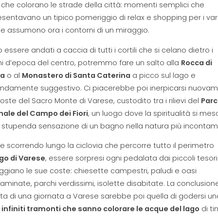
i che colorano le strade della città: momenti semplici che
sentavano un tipico pomeriggio di relax e shopping per i vare
e assumono ora i contorni di un miraggio.
 essere andati a caccia di tutti i cortili che si celano dietro i
i d’epoca del centro, potremmo fare un salto alla
Rocca di
ra
o al
Monastero di Santa Caterina
a picco sul lago e
ndamente suggestivo. Ci piacerebbe poi inerpicarsi nuova
coste del Sacro Monte di Varese, custodito tra i rilievi del
Par
nale del Campo dei Fiori
, un luogo dove la spiritualità si mes
 stupenda sensazione di un bagno nella natura più incontam
 scorrendo lungo la ciclovia che percorre tutto il perimetro
go di Varese
, essere sorpresi ogni pedalata dai piccoli tesor
giano le sue coste: chiesette campestri, paludi e oasi
aminate, parchi verdissimi, isolette disabitate. La conclusion
ta di una giornata a Varese sarebbe poi quella di godersi un
i
infiniti tramonti che sanno colorare le acque del lago
di ti