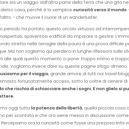
tare sia un viaggio dall’altra parte della Terra che una gita ne
 dietro casa, perché è la semplice
curiosità verso il mondo
l’altro – che muove il cuore di un wanderluster.
 periodo ha portato questo circolo virtuoso ad interrompersi
naspettati, spaventosi e difficili da imparare a gestire. L’immo
ndo stretta nelle tenaglie della paura è una prova difficile p
ue. Ma non vogliamo qui perderci in lunghe riflessioni sulle sf
i alle quali questo momento ci pone: troppo intimo e tropp
nale. Vogliamo invece dare su queste pagine sfogo almeno
usiasmo per il viaggio
, grande amore di tutti noi travel blog
rimasto fortunatamente acceso, sotto la coltre di cenere di
o che rischia di schiacciare anche i sogni. E non glielo si p
ttere.
amo oggi tutta
la potenza della libertà
, quella piccola cosa 
o per scontata e che ora viene messa in discussione come
 Percepiamo ora la curiosità come fosse una preziosa linfa vi