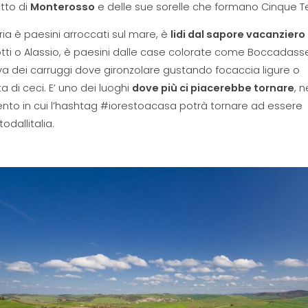
tto di
Monterosso
e delle sue sorelle che formano Cinque T
uria è paesini arroccati sul mare, è
lidi dal sapore vacanziero
tti o Alassio, è paesini dalle case colorate come Boccadasse
 dei carruggi dove gironzolare gustando focaccia ligure o
ta di ceci. E’ uno dei luoghi
dove più ci piacerebbe tornare
, n
to in cui l’hashtag #iorestoacasa potrà tornare ad essere
todallitalia.