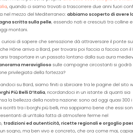
alia
, quando ci siamo trovati a trascorrere due anni fuori conf
la nel mezzo del Mediterraneo:
abbiamo scoperto di avere l
gna scritta sulla pelle
, essendo nati e cresciuti tra colline e
ggi montani.
curiosi di sapere che sensazione dà attraversare il ponte su
che Hône arriva a Bard, per trovarsi poi faccia a faccia con il
iarsi trasportare in un passato lontano dalla sua aura mediev
anorama meraviglioso
sulle campagne circostanti si godrà 
one privilegiata della fortezza?
andoci su Bard, siamo finiti a sbirciare tra le pagine del sito
orghi Più Belli D’Italia
, ricordandoci in un istante di quanti sia
a la bellezza della nostra nazione: sono ad oggi quasi 300 i
i iscritti tra i borghi più belli, ma sappiamo bene che essi so
resentanti di un’Italia fatta di atmosfere ferme nel
o,
tradizioni ed autenticità, ricette regionali e orgoglio pa
 un sogno, ma ben vivo e concreto, che ora come mai, capi