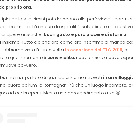
do proprio ora.
ti tipici della sua Rimini poi, delineano alla perfezione il caratte
regione: una città che sa di ospitalità, salsedine e relax estiv
di opere artistiche,
buon gusto e puro piacere di stare a
a
insieme. Tutto ciò che ora come ora insomma ci manca co
 L’abbiamo vista l’ultima volta
in occasione del TTG 2019
, e
re a quei momenti di
convivialità
, nuovi amici e nuove espe
mmuove davvero.
bbiamo mai parlato di quando ci siamo ritrovati
in un villaggi
nel cuore dell’Emilia Romagna? Più che un luogo incantato, p
no ad occhi aperti. Merita un approfondimento a sé 🙂