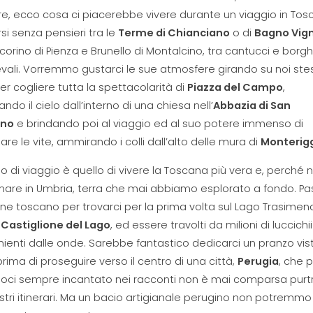
e, ecco cosa ci piacerebbe vivere durante un viaggio in Tos
i senza pensieri tra le
Terme di Chianciano
o di
Bagno Vig
corino di Pienza e Brunello di Montalcino, tra cantucci e borgh
ali. Vorremmo gustarci le sue atmosfere girando su noi stes
er cogliere tutta la spettacolarità di
Piazza del Campo
,
ndo il cielo dall’interno di una chiesa nell’
Abbazia di San
ano
e brindando poi al viaggio ed al suo potere immenso di
re le vite, ammirando i colli dall’alto delle mura di
Monterigg
no di viaggio è quello di vivere la Toscana più vera e, perché n
nare in Umbria, terra che mai abbiamo esplorato a fondo. Pa
fine toscano per trovarci per la prima volta sul Lago Trasimeno
i
Castiglione del Lago
, ed essere travolti da milioni di luccichii
ienti dalle onde. Sarebbe fantastico dedicarci un pranzo vis
prima di proseguire verso il centro di una città,
Perugia
, che p
oci sempre incantato nei racconti non è mai comparsa pur
stri itinerari. Ma un bacio artigianale perugino non potremmo