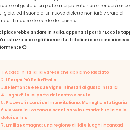
cato o il gusto di un piatto mai provato non ci renderà anc
di gioia, ed il suono di un nuovo dialetto non farà vibrare al
po i timpani e le corde dell’anima.
i piacerebbe andare in Italia, appena si potrà? Ecco le ta
ù ci stuzzicano e gli itinerari tutti italiani che ci incuriosis
ormente 🙂
1. A casa in Italia: la Varese che abbiamo lasciato
2. I Borghi Più Belli d’Italia
3.Il Piemonte e le sue vigne: itinerari di gusto in Italia
4.I laghi d’Italia, parte del nostro vissuto
5. Piacevoli ricordi del mare italiano: Moneglia e la Liguria
6.Rivivere la Toscana e sconfinare in Umbria: l’Italia delle
dolci colline
7. Emilia Romagna: una regione di lidi e luoghi incantati