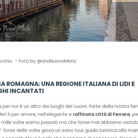
chio – Foto by @UnaNuovaMeta
IA ROMAGNA: UNA REGIONE ITALIANA DI LIDI E
GHI INCANTATI
ia per noi è un altro dei luoghi del cuore. Parte della nostra fam
sferì lì per amore, nell’elegante e
raffinata città di Ferrara
, pe
e mille volte siamo passati ma che forse mai abbiamo visitat
ti”: forse delle volte giova un sano tour guida turistica alla ma