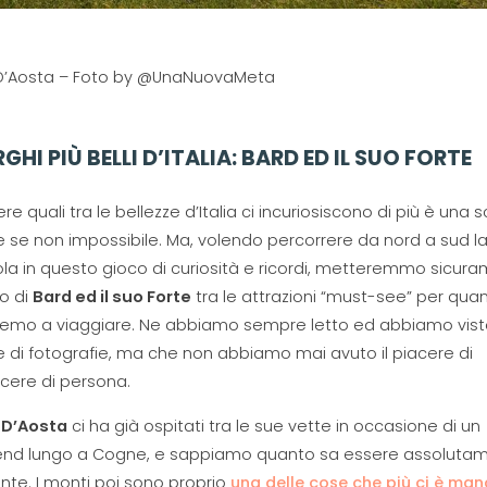
 D’Aosta – Foto by @UnaNuovaMeta
RGHI PIÙ BELLI D’ITALIA: BARD ED IL SUO FORTE
re quali tra le bellezze d’Italia ci incuriosiscono di più è una s
ile se non impossibile. Ma, volendo percorrere da nord a sud l
la in questo gioco di curiosità e ricordi, metteremmo sicur
go di
Bard ed il suo Forte
tra le attrazioni “must-see” per qua
remo a viaggiare. Ne abbiamo sempre letto ed abbiamo visto 
 di fotografie, ma che non abbiamo mai avuto il piacere di
cere di persona.
 D’Aosta
ci ha già ospitati tra le sue vette in occasione di un
nd lungo a Cogne, e sappiamo quanto sa essere assoluta
nte. I monti poi sono proprio
una delle cose che più ci è ma