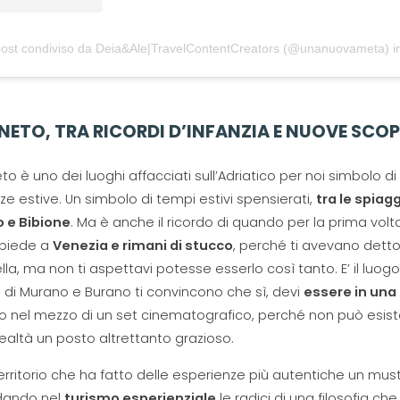
ost condiviso da Deia&Ale|TravelContentCreators (@unanuovameta)
in 
ENETO, TRA RICORDI D’INFANZIA E NUOVE SCO
eto è uno dei luoghi affacciati sull’Adriatico per noi simbolo di
e estive. Un simbolo di tempi estivi spensierati,
tra le spiag
o e Bibione
. Ma è anche il ricordo di quando per la prima volt
 piede a
Venezia e rimani di stucco
, perché ti avevano dett
lla, ma non ti aspettavi potesse esserlo così tanto. E’ il luogo 
ri di Murano e Burano ti convincono che sì, devi
essere in una
o nel mezzo di un set cinematografico, perché non può esist
realtà un posto altrettanto grazioso.
territorio che ha fatto delle esperienze più autentiche un must
dando nel
turismo esperienziale
le radici di una filosofia che