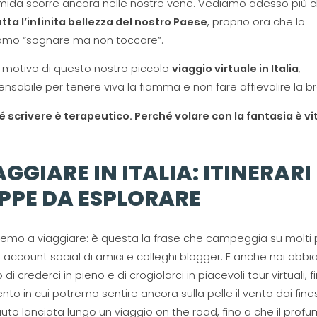
imida scorre ancora nelle nostre vene. Vediamo adesso più 
utta l’infinita bellezza del nostro Paese
, proprio ora che lo
amo “sognare ma non toccare”.
l motivo di questo nostro piccolo
viaggio virtuale in Italia
,
ensabile per tenere viva la fiamma e non fare affievolire la b
 scrivere è terapeutico. Perché volare con la fantasia è vi
AGGIARE IN ITALIA: ITINERARI 
PPE DA ESPLORARE
emo a viaggiare: è questa la frase che campeggia su molti pr
 account social di amici e colleghi blogger. E anche noi abb
 di crederci in pieno e di crogiolarci in piacevoli tour virtuali, f
o in cui potremo sentire ancora sulla pelle il vento dai fines
auto lanciata lungo un viaggio on the road, fino a che il profu