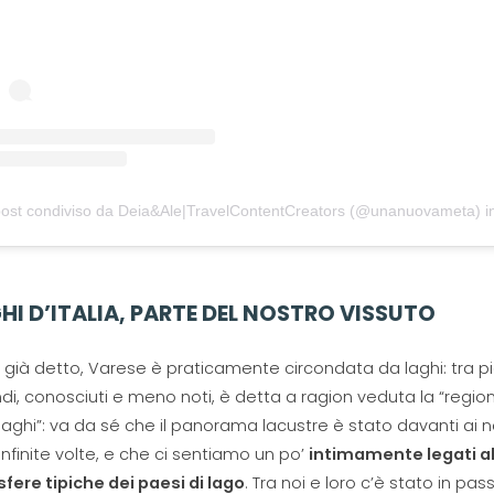
ost condiviso da Deia&Ale|TravelContentCreators (@unanuovameta)
in 
GHI D’ITALIA, PARTE DEL NOSTRO VISSUTO
ià detto, Varese è praticamente circondata da laghi: tra pi
di, conosciuti e meno noti, è detta a ragion veduta la “regio
laghi”: va da sé che il panorama lacustre è stato davanti ai n
infinite volte, e che ci sentiamo un po’
intimamente legati al
ere tipiche dei paesi di lago
. Tra noi e loro c’è stato in pas