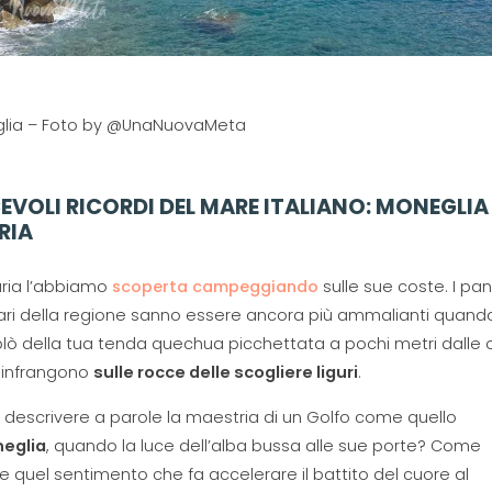
lia – Foto by @UnaNuovaMeta
EVOLI RICORDI DEL MARE ITALIANO: MONEGLIA 
RIA
uria l’abbiamo
scoperta campeggiando
sulle sue coste. I pa
ri della regione sanno essere ancora più ammalianti quando 
blò della tua tenda quechua picchettata a pochi metri dalle
i infrangono
sulle rocce delle scogliere liguri
.
descrivere a parole la maestria di un Golfo come quello
eglia
, quando la luce dell’alba bussa alle sue porte? Come
re quel sentimento che fa accelerare il battito del cuore al